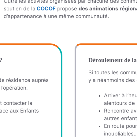
Outre les activités organisées par chacune des commun
soutien de la
COCOF
propose
des animations région
d’appartenance à une même communauté.
?
Déroulement de la
Si toutes les commun
de résidence auprès
y a néanmoins des 
’opération.
Arriver à l’h
 contacter la
alentours de 
lace aux Enfants
Rencontre av
autres enfant
En route pour
inoubliables