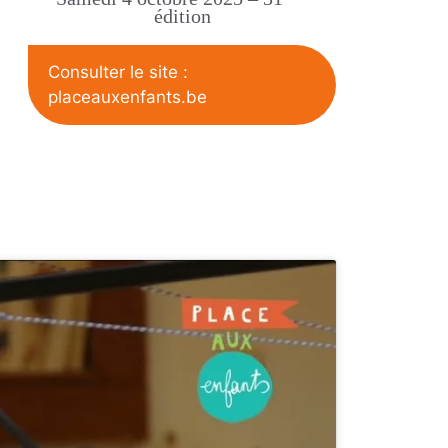
édition
Consulter le site :
placeauxenfants.be