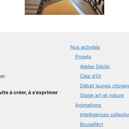
Nos activités
Projets
Atelier Déclic
Clap d’Or
om
Débat jeunes citoye
te à créer, à s’exprimer
Stage art et nature
Animations
Intelligences collecti
Bruxell’Art