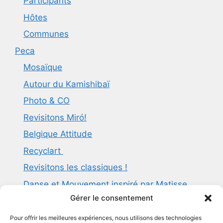
Participants
Hôtes
Communes
Peca
Mosaïque
Autour du Kamishibaï
Photo & CO
Revisitons Miró!
Belgique Attitude
Recyclart
Revisitons les classiques !
Danse et Mouvement inspiré par Matisse
Gérer le consentement
Guidé par la vague d’Hokusaï
Modeler les formes et sculpter les volumes
Pour offrir les meilleures expériences, nous utilisons des technologies