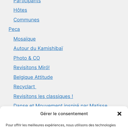
Participants
Hôtes
Communes
Peca
Mosaïque
Autour du Kamishibaï
Photo & CO
Revisitons Miró!
Belgique Attitude
Recyclart
Revisitons les classiques !
Danse et Mouvement inspiré par Matisse
Gérer le consentement
Guidé par la vague d’Hokusaï
Modeler les formes et sculpter les volumes
Pour offrir les meilleures expériences, nous utilisons des technologies